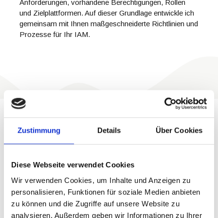
Anforderungen, vorhandene Berechtigungen, Rollen
und Zielplattformen. Auf dieser Grundlage entwickle ich
gemeinsam mit Ihnen maßgeschneiderte Richtlinien und
Prozesse für Ihr IAM.
Implementierung und
Auswahl von IAM-
Zustimmung
Details
Über Cookies
Systemen
Diese Webseite verwendet Cookies
Wir verwenden Cookies, um Inhalte und Anzeigen zu
Ich entwickle spezifische Rollenkonzepte, die den Zugang zu
personalisieren, Funktionen für soziale Medien anbieten
Unternehmensressourcen effektiv regeln. Diese Rollen sind
zu können und die Zugriffe auf unsere Website zu
maßgeschneidert, um den spezifischen Anforderungen und
analysieren. Außerdem geben wir Informationen zu Ihrer