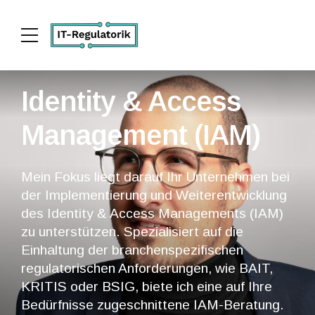
Identity & Access
Management (IAM)
Mein Fokus liegt darauf Ihr Unternehmen bei
der Implementierung und Weiterentwicklung
des Identity & Access Managements (IAM)
zu unterstützen. Spezialisiert auf die
Einhaltung der branchenspezifischen
regulatorischen Anforderungen, wie BAIT,
KRITIS oder BSIG, biete ich eine auf Ihre
Bedürfnisse zugeschnittene IAM-Beratung.